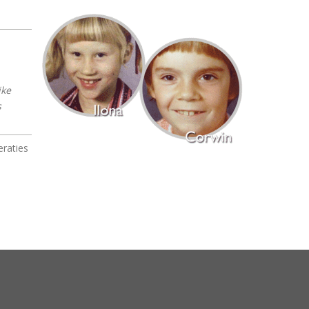
jke
s
eraties