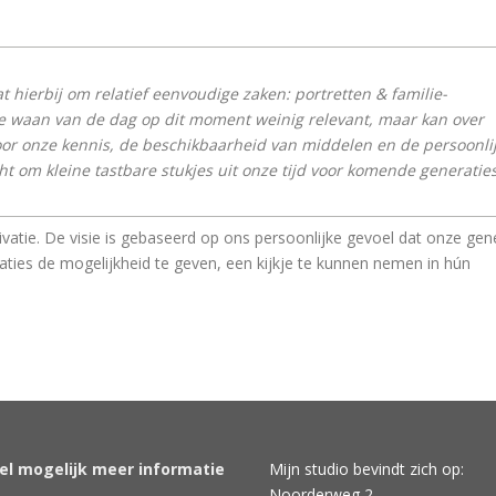
t hierbij om relatief eenvoudige zaken: portretten & familie-
 de waan van de dag op dit moment weinig relevant, maar kan over
or onze kennis, de beschikbaarheid van middelen en de persoonli
cht om kleine tastbare stukjes uit onze tijd voor komende generatie
atie. De visie is gebaseerd op ons persoonlijke gevoel dat onze gen
ies de mogelijkheid te geven, een kijkje te kunnen nemen in hún
nel mogelijk meer informatie
Mijn studio bevindt zich op:
Noorderweg 2