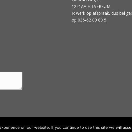
1221AA HILVERSUM
Ik werk op afspraak, dus bel ge
op 035-62 89 89 5.
perience on our website. If you continue to use this site we will assu