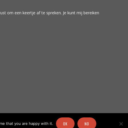
rust om een keertje af te spreken. Je kunt mij bereiken
OK
NO
me that you are happy with it.